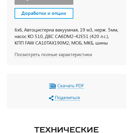
Доработки и опции
6х6, Автоцистерна вакуумная, 19 м3, нерж. 5мм,
насос КО 510, ДВС CA6DM2-42E51 (420 л.с.),
КПП FAW CA10TAX190M2, МОБ, МКБ, шины
315/80 R 22,5, кабина со спальным местом,
Посмотреть полные характеристики
кондиционер, независимый отопитель кабины
Webasto Air Top 2000, УВЭОС, ревизионный
люк, запорная арматура кислотостойкая
Скачать PDF
Поделиться
ТЕХНИЧЕСКИЕ