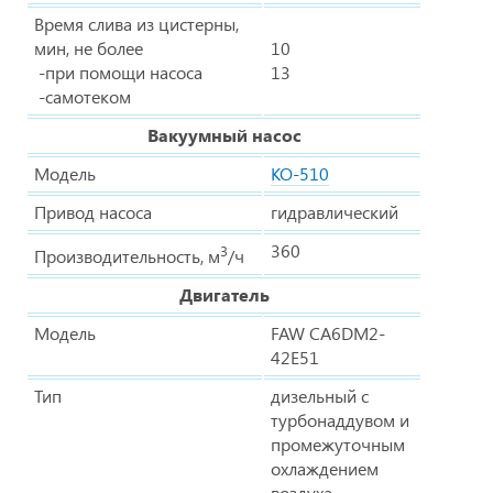
Время слива из цистерны,
мин, не более
10
-при помощи насоса
13
-самотеком
Вакуумный насос
Модель
КО-510
Привод насоса
гидравлический
360
3
Производительность, м
/ч
Двигатель
Модель
FAW CA6DM2-
42E51
Тип
дизельный с
турбонаддувом и
промежуточным
охлаждением
воздуха