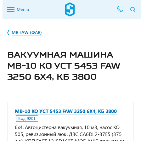
Меню
МВ FAW (ФАВ)
ВАКУУМНАЯ МАШИНА
МВ-10 КО УСТ 5453 FAW
3250 6Х4, КБ 3800
МВ-10 КО УСТ 5453 FAW 3250 6Х4, КБ 3800
Код:
9201
6х4, Автоцистерна вакуумная, 10 м3, насос КО
505, ревизионный люк, ДВС CA6DL2-37E5 (375
л.с.), КПП FAST 12JSD160T, МОБ, МКБ, тормозная