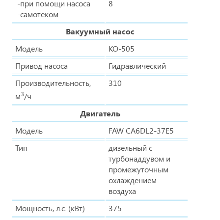
-при помощи насоса
8
-самотеком
Вакуумный насос
Модель
КО-505
Привод насоса
Гидравлический
Производительность,
310
3
м
/ч
Двигатель
Модель
FAW CA6DL2-37E5
Тип
дизельный с
турбонаддувом и
промежуточным
охлаждением
воздуха
Мощность, л.с. (кВт)
375