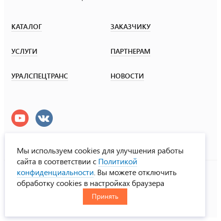
КАТАЛОГ
ЗАКАЗЧИКУ
УСЛУГИ
ПАРТНЕРАМ
УРАЛСПЕЦТРАНС
НОВОСТИ
Мы используем cookies для улучшения работы
сайта в соответствии с
Политикой
УралСпецТранс
конфиденциальности
. Вы можете отключить
© ООО «Урал СТ», 2000-2026
обработку cookies в настройках браузера
Политика конфиденциальности
Принять
RUS
ENG
CHN