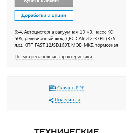
Доработки и опции
6х4, Автоцистерна вакуумная, 10 м3, насос КО
505, ревизионный люк, ДВС CA6DL2-37E5 (375
л.с.), КПП FAST 12JSD160T, МОБ, МКБ, тормозная
система с ABS WABCO, шины 315/80 R22.5,
Посмотреть полные характеристики
кабина со спальным местом, кондиционер,
сиденье водителя на пневматической подвеске,
регулируемая рулевая колонка, фильтр салона,
электрический привод опрокидывания кабины
Скачать PDF
Поделиться
ТЕХНИЧЕСКИЕ