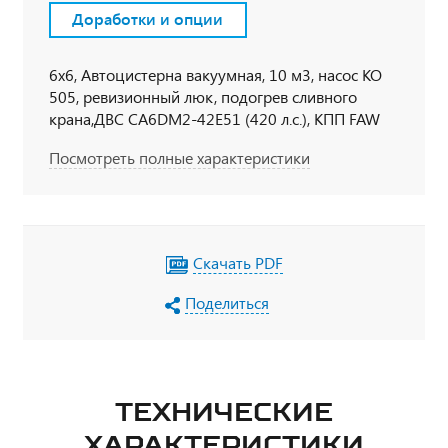
Доработки и опции
6х6, Автоцистерна вакуумная, 10 м3, насос КО
505, ревизионный люк, подогрев сливного
крана,ДВС CA6DM2-42E51 (420 л.с.), КПП FAW
CA10TAX190M2, МОБ, МКБ, шины 315/80 R 22,5,
Посмотреть полные характеристики
кабина со спальным местом, кондиционер,
независимый отопитель кабины Webasto Air Top
2000, УВЭОС
Скачать PDF
Поделиться
ТЕХНИЧЕСКИЕ
ХАРАКТЕРИСТИКИ