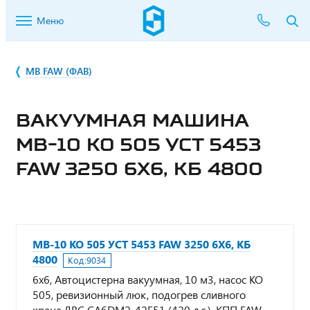
Меню
МВ FAW (ФАВ)
ВАКУУМНАЯ МАШИНА
МВ-10 КО 505 УСТ 5453
FAW 3250 6Х6, КБ 4800
МВ-10 КО 505 УСТ 5453 FAW 3250 6Х6, КБ
4800
Код:
9034
6х6, Автоцистерна вакуумная, 10 м3, насос КО
505, ревизионный люк, подогрев сливного
крана,ДВС CA6DM2-42E51 (420 л.с.), КПП FAW