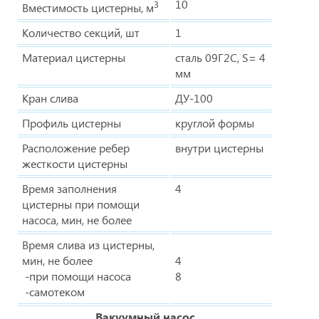
10
3
Вместимость цистерны, м
Количество секций, шт
1
Материал цистерны
сталь 09Г2С, S= 4
мм
Кран слива
ДУ-100
Профиль цистерны
круглой формы
Расположение ребер
внутри цистерны
жесткости цистерны
Время заполнения
4
цистерны при помощи
насоса, мин, не более
Время слива из цистерны,
мин, не более
4
-при помощи насоса
8
-самотеком
Вакуумный насос