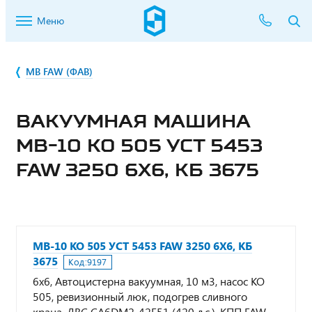
Меню
МВ FAW (ФАВ)
ВАКУУМНАЯ МАШИНА
МВ-10 КО 505 УСТ 5453
FAW 3250 6Х6, КБ 3675
МВ-10 КО 505 УСТ 5453 FAW 3250 6Х6, КБ
3675
Код:
9197
6х6, Автоцистерна вакуумная, 10 м3, насос КО
505, ревизионный люк, подогрев сливного
крана, ДВС CA6DM2-42E51 (420 л.с.), КПП FAW