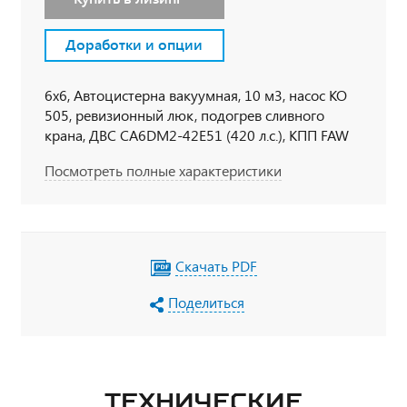
Доработки и опции
6х6, Автоцистерна вакуумная, 10 м3, насос КО
505, ревизионный люк, подогрев сливного
крана, ДВС CA6DM2-42E51 (420 л.с.), КПП FAW
CA10TAX190M2, МОБ, МКБ, шины 315/80 R 22,5,
Посмотреть полные характеристики
кабина со спальным местом, кондиционер,
независимый отопитель кабины Webasto Air Top
2000, УВЭОС
Скачать PDF
Поделиться
ТЕХНИЧЕСКИЕ