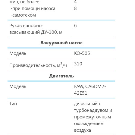
мин, не более
4
-при помощи насоса
8
-самотеком
Рукав напорно-
6
всасывающий ДУ-100, м
Вакуумный насос
Модель
КО-505
310
3
Производительность, м
/ч
Двигатель
Модель
FAW, CA6DM2-
42Е51
Тип
дизельный с
турбонаддувом и
промежуточным
охлаждением
воздуха