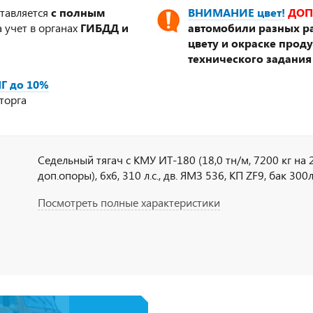
ставляется
с полным
ВНИМАНИЕ цвет!
ДОП
 учет в органах
ГИБДД и
автомобили разных ра
цвету и окраске прод
технического задания
Г до 10%
торга
Седельный тягач с КМУ ИТ-180 (18,0 тн/м, 7200 кг на 2,
доп.опоры), 6х6, 310 л.с., дв. ЯМЗ 536, КП ZF9, бак 300
Посмотреть полные характеристики