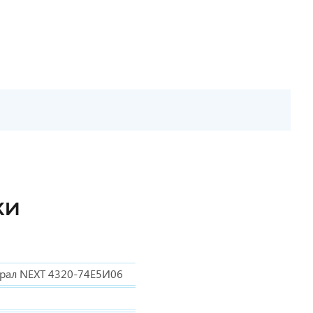
КИ
рал NEXT 4320-74Е5И06