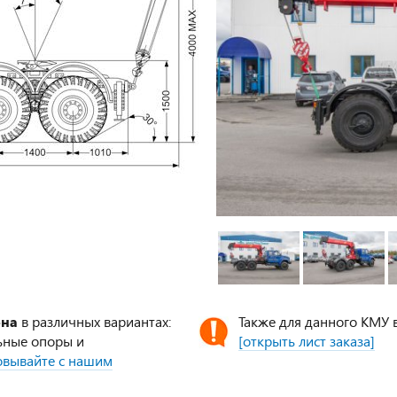
ена
в различных вариантах:
Также для данного КМУ 
ьные опоры и
[открыть лист заказа]
совывайте с нашим