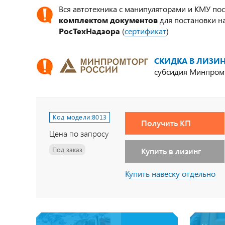
Вся автотехника с манипуляторами и КМУ по
комплектом документов
для постановки на
РосТехНадзора
(
сертификат
)
СКИДКА В ЛИЗИН
субсидия Минпром
Код модели:
8013
Получить КП
Цена по запросу
Под заказ
Купить в лизинг
Купить навеску отдельно