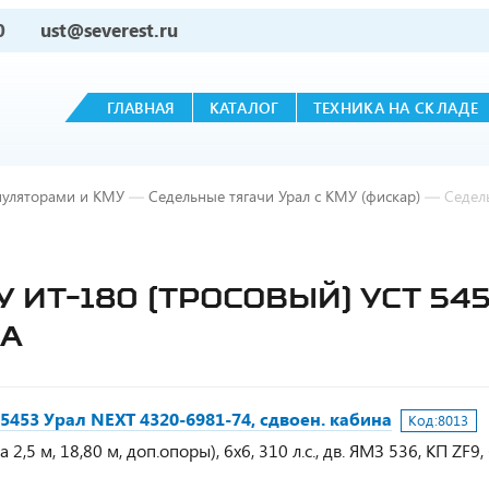
0
ust@severest.ru
ГЛАВНАЯ
КАТАЛОГ
ТЕХНИКА НА СКЛАДЕ
пуляторами и КМУ
—
Седельные тягачи Урал с КМУ (фискар)
—
Седел
 ИТ-180 (ТРОСОВЫЙ) УСТ 545
НА
5453 Урал NEXT 4320-6981-74, сдвоен. кабина
Код:
8013
2,5 м, 18,80 м, доп.опоры), 6х6, 310 л.с., дв. ЯМЗ 536, КП ZF9,