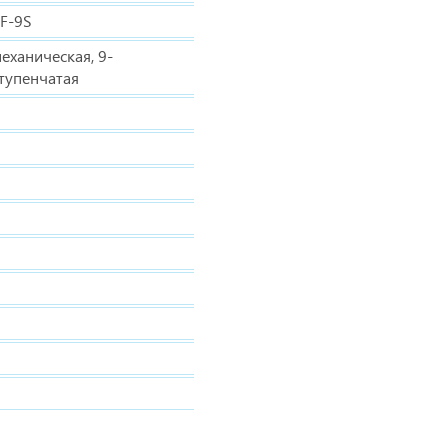
F-9S
еханическая, 9-
тупенчатая