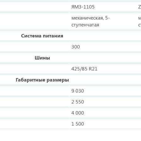
ЯМЗ-1105
Z
механическая, 5-
м
ступенчатая
с
Система питания
300
Шины
425/85 R21
Габаритные размеры
9 030
2 550
4 000
1 500