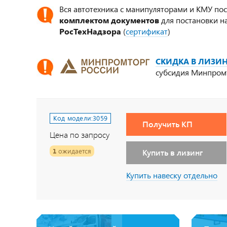
Вся автотехника с манипуляторами и КМУ по
комплектом документов
для постановки на
РосТехНадзора
(
сертификат
)
СКИДКА В ЛИЗИН
субсидия Минпром
Код модели:
3059
Получить КП
Цена по запросу
1
ожидается
Купить в лизинг
Купить навеску отдельно