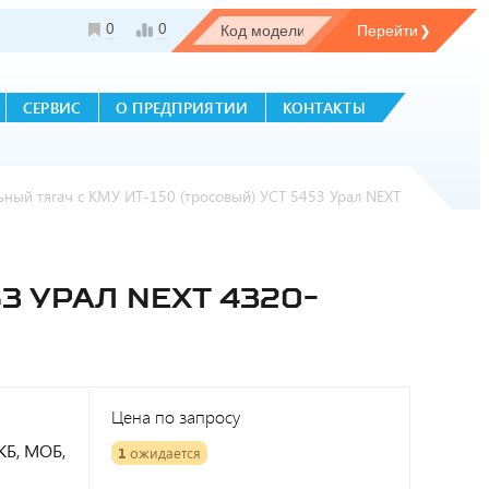
0
0
СЕРВИС
О ПРЕДПРИЯТИИ
КОНТАКТЫ
ьный тягач с КМУ ИТ-150 (тросовый) УСТ 5453 Урал NEXT
3 УРАЛ NEXT 4320-
Цена по запросу
МКБ, МОБ,
1
ожидается