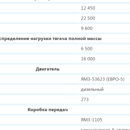
12 450
22 500
9 600
спределение нагрузки тягача полной массы
6 500
16 000
Двигатель
ЯМЗ-53623 (ЕВРО-5)
дизельный
273
Коробка передач
ЯМЗ-1105
механическая, 5-ступе