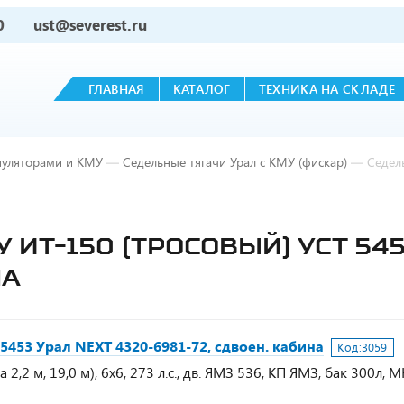
0
ust@severest.ru
ГЛАВНАЯ
КАТАЛОГ
ТЕХНИКА НА СКЛАДЕ
пуляторами и КМУ
—
Седельные тягачи Урал с КМУ (фискар)
—
Седел
 ИТ-150 (ТРОСОВЫЙ) УСТ 545
НА
5453 Урал NEXT 4320-6981-72, сдвоен. кабина
Код:
3059
2,2 м, 19,0 м), 6х6, 273 л.с., дв. ЯМЗ 536, КП ЯМЗ, бак 300л, 