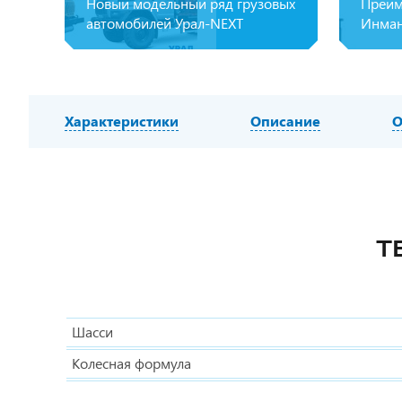
Новый модельный ряд грузовых
Преим
автомобилей Урал-NEXT
Инман
Характеристики
Описание
О
Т
Шасси
Колесная формула