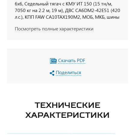
6х6, Седельный тягач с КМУ ИТ 150 (15 тн/м,
7050 кг на 2.2 м, 19 м), ДВС CA6DM2-42E51 (420
л.с.), КПП FAW CA10TAX190M2, МОБ, МКБ, шины
315/80 R 22,5, кабина со спальным местом,
Посмотреть полные характеристики
кондиционер, независимый отопитель кабины
Webasto Air Top 2000, УВЭОС
Скачать PDF
Поделиться
ТЕХНИЧЕСКИЕ
ХАРАКТЕРИСТИКИ