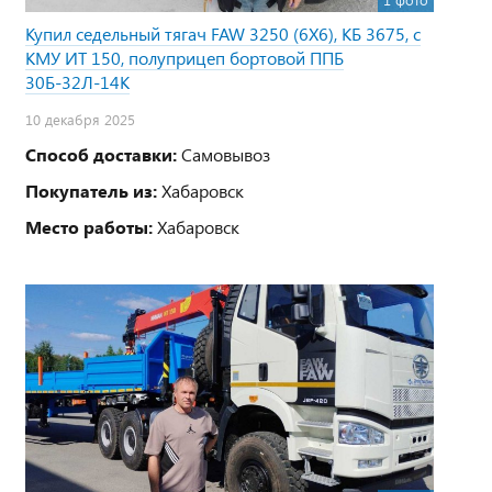
Купил седельный тягач FAW 3250 (6Х6), КБ 3675, с
КМУ ИТ 150, полуприцеп бортовой ППБ
30Б-32Л-14К
10 декабря 2025
Способ доставки:
Самовывоз
Покупатель из:
Хабаровск
Место работы:
Хабаровск