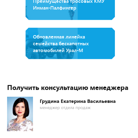
Преимущества тросовых КМУ
Инман-Палфингер
Обновленная линейка
семейства бескапотных
автомобилей Урал-М
Получить консультацию менеджера
Грудина Екатерина Васильевна
менеджер отдела продаж