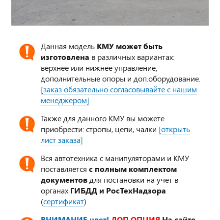
Данная модель
КМУ может быть
изготовлена
в различных вариантах:
верхнее или нижнее управление,
дополнительные опоры и доп.оборудование.
[заказ обязательно согласовывайте с нашим
менеджером]
Также для данного КМУ вы можете
приобрести: стропы, цепи, чалки
[открыть
лист заказа]
Вся автотехника с манипуляторами и КМУ
поставляется
с полным комплектом
документов
для постановки на учет в
органах
ГИБДД и РосТехНадзора
(
сертификат
)
ВНИМАНИЕ цвет!
ДОП.ОПЦИЯ
На сайте