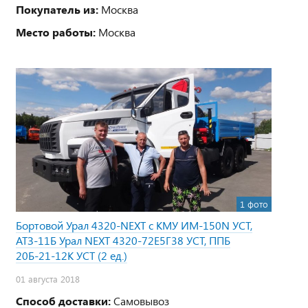
Покупатель из:
Москва
Место работы:
Москва
1 фото
Бортовой Урал 4320-NEXT с КМУ ИМ-150N УСТ,
АТЗ-11Б Урал NEXT 4320-72Е5Г38 УСТ, ППБ
20Б-21-12К УСТ (2 ед.)
01 августа 2018
Способ доставки:
Самовывоз