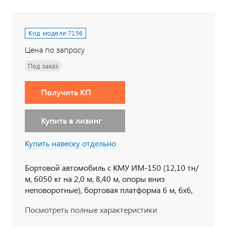
Код модели:
7156
Цена по запросу
Под заказ
Получить КП
Купить в лизинг
Купить навеску отдельно
Бортовой автомобиль с КМУ ИМ-150 (12,10 тн/
м, 6050 кг на 2,0 м, 8,40 м, опоры вниз
неповоротные), бортовая платформа 6 м, 6х6,
273 л.с., дв. ЯМЗ 536, КП ЯМЗ-1105,
Посмотреть полные характеристики
бескапотный, спальное место