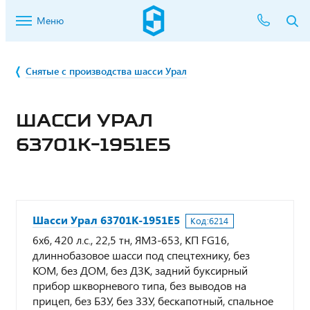
Меню
Снятые с производства шасси Урал
ШАССИ УРАЛ
63701К-1951Е5
Шасси Урал 63701К-1951Е5
Код:
6214
6х6, 420 л.с., 22,5 тн, ЯМЗ-653, КП FG16,
длиннобазовое шасси под спецтехнику, без
КОМ, без ДОМ, без ДЗК, задний буксирный
прибор шкворневого типа, без выводов на
прицеп, без БЗУ, без ЗЗУ, бескапотный, спальное