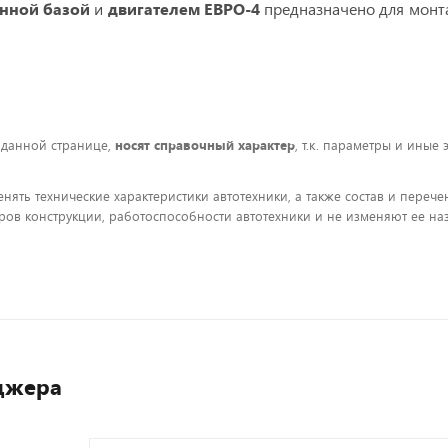
енной базой
и
двигателем ЕВРО-4
предназначено для монта
 данной странице,
носят справочный характер
, т.к. параметры и иные
енять технические характеристики автотехники, а также состав и пере
ов конструкции, работоспособности автотехники и не изменяют ее на
джера