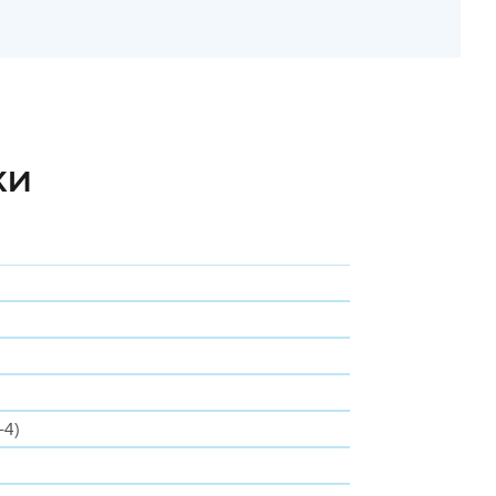
КИ
-4)