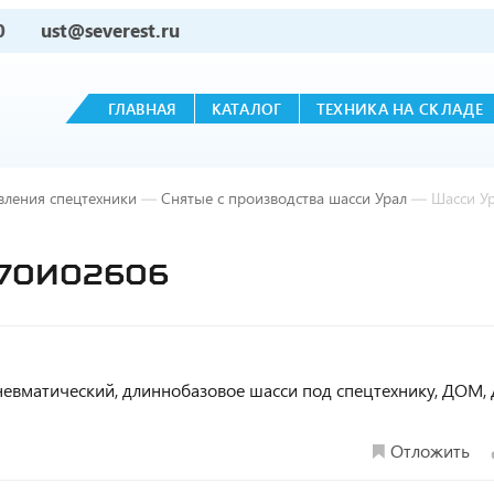
0
ust@severest.ru
ГЛАВНАЯ
КАТАЛОГ
ТЕХНИКА НА СКЛАДЕ
вления спецтехники
—
Снятые с производства шасси Урал
—
Шасси У
-70И02606
., пневматический, длиннобазовое шасси под спецтехнику, ДОМ
Отложить