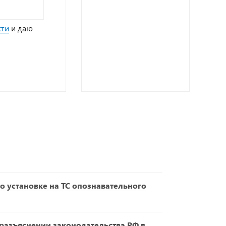
сти
и даю
о установке на ТС опознавательного
азъяснении законодательства РФ в