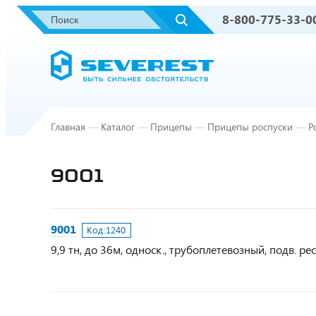
8-800-775-33-0
Главная
—
Каталог
—
Прицепы
—
Прицепы роспуски
—
Р
9001
9001
Код:
1240
9,9 тн, до 36м, односк., трубоплетевозный, подв. ре