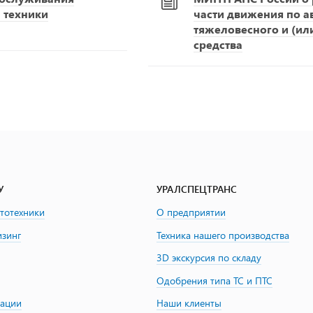
 техники
части движения по 
тяжеловесного и (ил
средства
У
УРАЛСПЕЦТРАНС
втотехники
О предприятии
изинг
Техника нашего производства
3D экскурсия по складу
Одобрения типа ТС и ПТС
зации
Наши клиенты