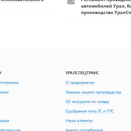
автомобилей Урал, К
производства УралС
У
УРАЛСПЕЦТРАНС
втотехники
О предприятии
изинг
Техника нашего производства
3D экскурсия по складу
Одобрения типа ТС и ПТС
зации
Наши клиенты
информация
Анкета потребителя