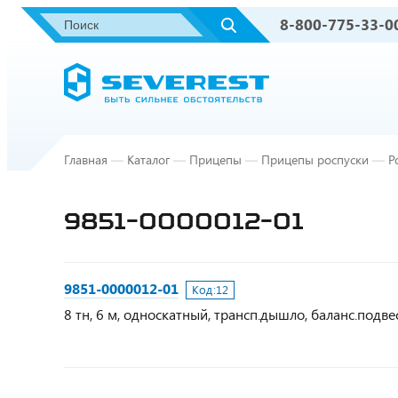
8-800-775-33-0
Главная
—
Каталог
—
Прицепы
—
Прицепы роспуски
—
Р
9851-0000012-01
9851-0000012-01
Код:
12
8 тн, 6 м, односкатный, трансп.дышло, баланс.подве