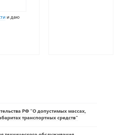
сти
и даю
ельства РФ "О допустимых массах,
габаритах транспортных средств"
ия технического обслуживания