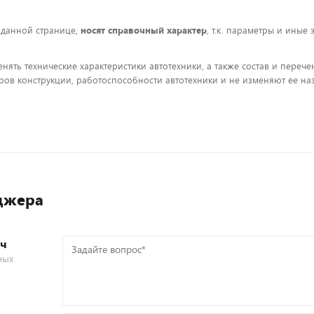
 данной странице,
носят справочный характер
, т.к. параметры и иные
енять технические характеристики автотехники, а также состав и пере
ов конструкции, работоспособности автотехники и не изменяют ее на
джера
ич
Задайте
ных
вопрос*