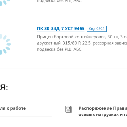
подвеска без РШ, АБС
ПК 30-34Д-7 УСТ 9465
Код:
9392
Прицеп бортовой контейнеровоз, 30 тн, 3 о
двускатный, 315/80 R 22.5, рессорная зави
подвеска без РШ, АБС
я:
ля к работе
Распоряжение Правит
осевых нагрузках и 