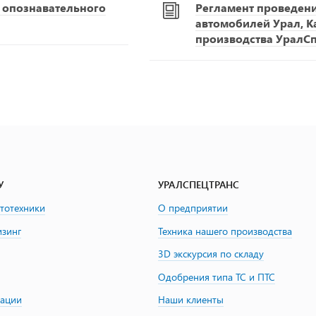
С опознавательного
Регламент проведен
автомобилей Урал, К
производства УралС
У
УРАЛСПЕЦТРАНС
втотехники
О предприятии
изинг
Техника нашего производства
3D экскурсия по складу
Одобрения типа ТС и ПТС
зации
Наши клиенты