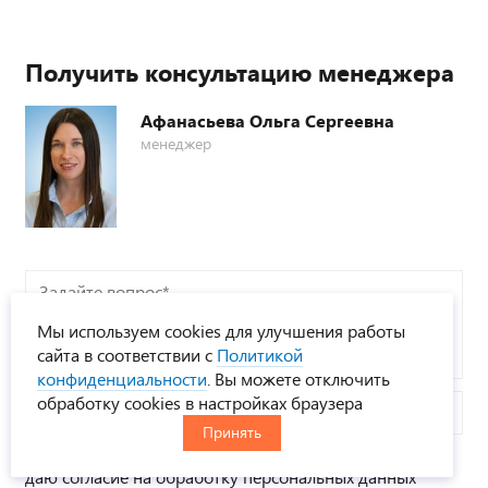
Получить консультацию менеджера
Афанасьева Ольга Сергеевна
менеджер
Задайте
вопрос*
Мы используем cookies для улучшения работы
сайта в соответствии с
Политикой
конфиденциальности
. Вы можете отключить
обработку cookies в настройках браузера
Телефон
Принять
Я соглашаюсь с
Политикой конфиденциальности
и
даю согласие на обработку персональных данных