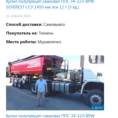
Купил полуприцеп самосвал ППС 34-32Л BPW
SEVEREST ССУ 1450 мм оси 12 т (3 ед.)
11 апреля 2025
Способ доставки:
Самовывоз
Покупатель из:
Тюмень
Место работы:
Муравленко
1 фото
Купил полуприцеп-самосвал ППС 34-32Л BPW