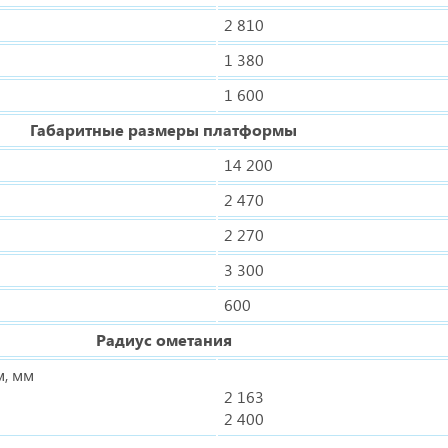
2 810
1 380
1 600
Габаритные размеры платформы
14 200
2 470
2 270
3 300
600
Радиус ометания
м, мм
2 163
2 400