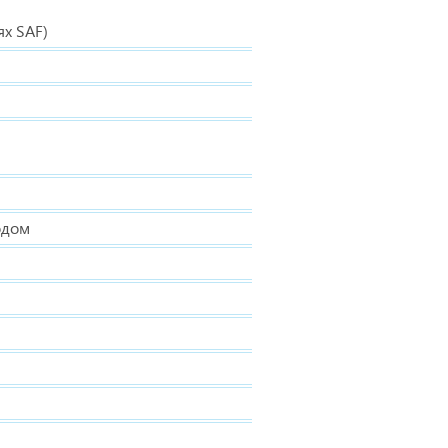
ях SAF)
одом