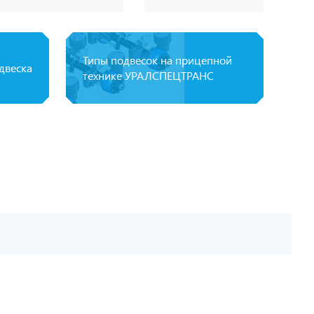
Типы подвесок на прицепной
двеска
технике УРАЛСПЕЦТРАНС