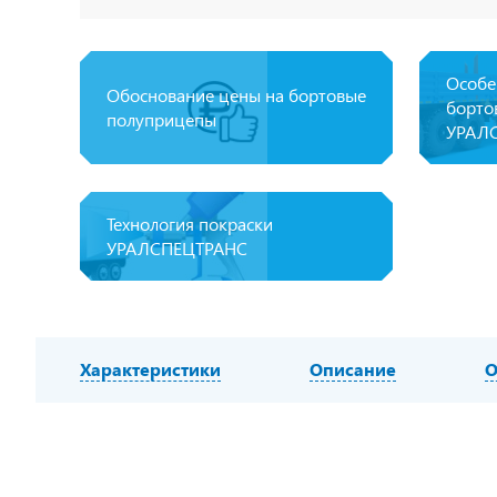
Особе
Обоснование цены на бортовые
борто
полуприцепы
УРАЛ
Технология покраски
УРАЛСПЕЦТРАНС
Характеристики
Описание
О