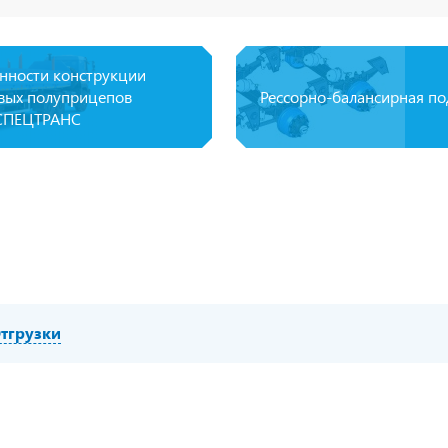
нности конструкции
вых полуприцепов
Рессорно-балансирная по
СПЕЦТРАНС
тгрузки