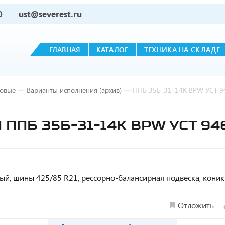
0
ust@severest.ru
ГЛАВНАЯ
КАТАЛОГ
ТЕХНИКА НА СКЛАДЕ
овые
—
Варианты исполнения (архив)
—
ППБ 35Б-31-14К BPW УСТ 9
ППБ 35Б-31-14К BPW УСТ 94
тный, шины 425/85 R21, рессорно-балансирная подвеска, кони
Отложить