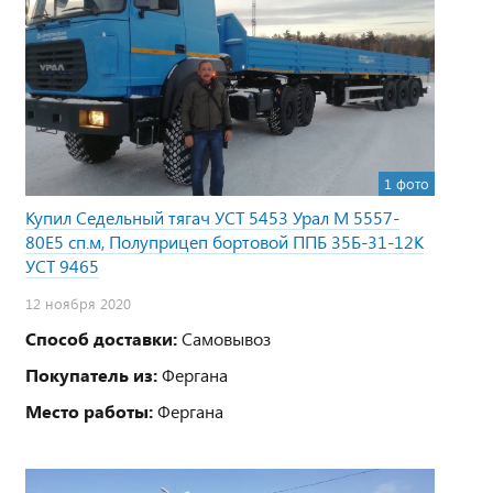
1 фото
Купил Седельный тягач УСТ 5453 Урал М 5557-
80Е5 сп.м, Полуприцеп бортовой ППБ 35Б-31-12К
УСТ 9465
12 ноября 2020
Способ доставки:
Самовывоз
Покупатель из:
Фергана
Место работы:
Фергана