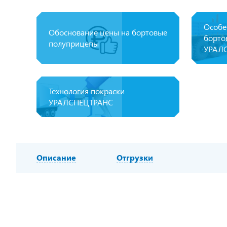
Особе
Обоснование цены на бортовые
борто
полуприцепы
УРАЛ
Технология покраски
УРАЛСПЕЦТРАНС
Описание
Отгрузки