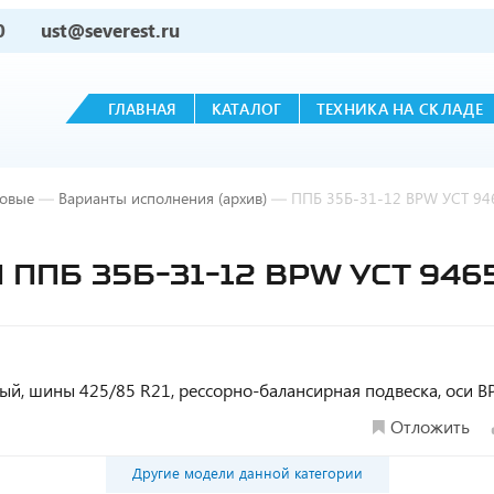
0
ust@severest.ru
ГЛАВНАЯ
КАТАЛОГ
ТЕХНИКА НА СКЛАДЕ
овые
—
Варианты исполнения (архив)
—
ППБ 35Б-31-12 BPW УСТ 94
ППБ 35Б-31-12 BPW УСТ 946
тный, шины 425/85 R21, рессорно-балансирная подвеска, оси 
Отложить
Другие модели данной категории