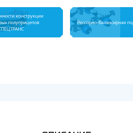
нности конструкции
вых полуприцепов
Рессорно-балансирная по
СПЕЦТРАНС