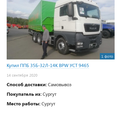
1 фото
Купил ППБ 35Б-32Л-14К BPW УСТ 9465
14 сентября 2020
Способ доставки:
Самовывоз
Покупатель из:
Сургут
Место работы:
Сургут