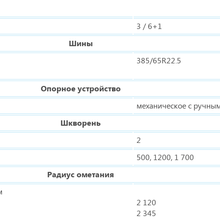
3 / 6+1
Шины
385/65R22.5
Опорное устройство
механическое с ручны
Шкворень
2
500, 1200, 1 700
Радиус ометания
м
2 120
2 345