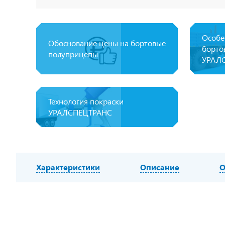
Особе
Обоснование цены на бортовые
борто
полуприцепы
УРАЛ
Технология покраски
УРАЛСПЕЦТРАНС
Характеристики
Описание
О