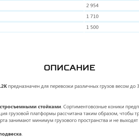
2 954
1 710
1 500
ОПИСАНИЕ
12К
предназначен для перевозки различных грузов весом до 
ыстросъемными стойками
. Сортиментовозные коники предп
укция грузовой платформы рассчитана таким образом, чтобы т
та занимают минимум грузового пространства и не выходят 
подвеска
.