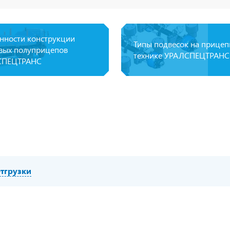
нности конструкции
Типы подвесок на прице
вых полуприцепов
технике УРАЛСПЕЦТРАНС
СПЕЦТРАНС
тгрузки