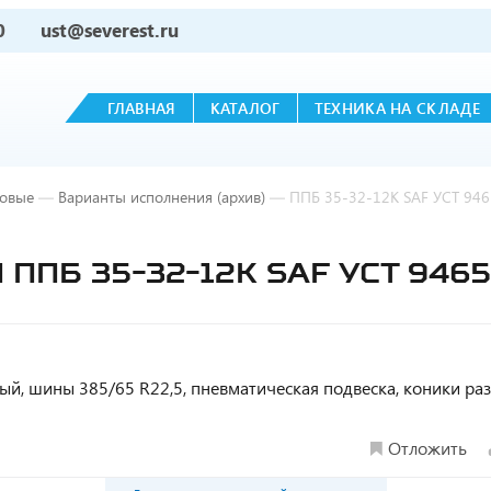
0
ust@severest.ru
ГЛАВНАЯ
КАТАЛОГ
ТЕХНИКА НА СКЛАДЕ
овые
—
Варианты исполнения (архив)
—
ППБ 35-32-12К SAF УСТ 946
ППБ 35-32-12К SAF УСТ 9465
тный, шины 385/65 R22,5, пневматическая подвеска, коники р
Отложить