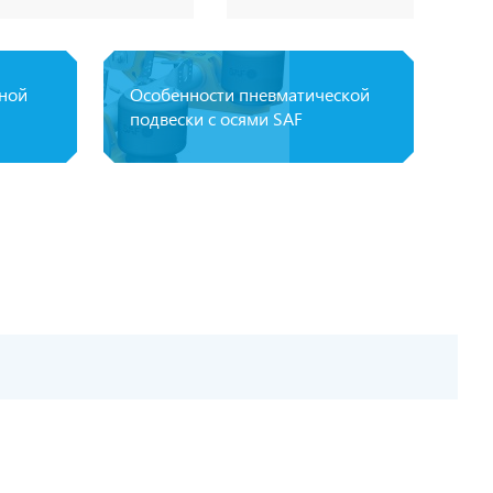
пной
Особенности пневматической
подвески с осями SAF