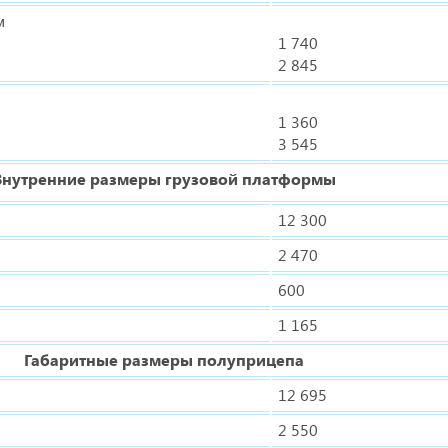
м
1 740
2 845
1 360
3 545
Внутренние размеры грузовой платформы
12 300
2 470
600
1 165
Габаритные размеры полуприцепа
12 695
2 550