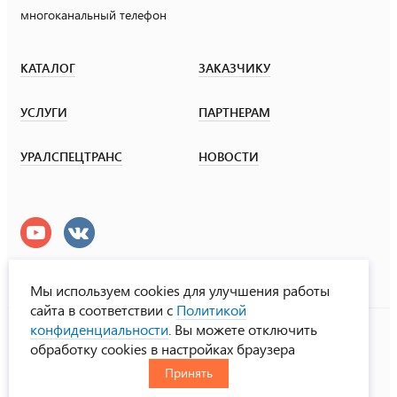
многоканальный телефон
КАТАЛОГ
ЗАКАЗЧИКУ
УСЛУГИ
ПАРТНЕРАМ
УРАЛСПЕЦТРАНС
НОВОСТИ
Мы используем cookies для улучшения работы
сайта в соответствии с
Политикой
УралСпецТранс
конфиденциальности
. Вы можете отключить
© ООО «Урал СТ», 2000-2026
обработку cookies в настройках браузера
Политика конфиденциальности
Принять
RUS
ENG
CHN