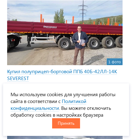
1 фото
Купил полуприцеп-бортовой ППБ 40Б-42ЛЛ-14К
SEVEREST
31 мая 2024
Мы используем cookies для улучшения работы
Способ доставки:
Самовывоз
сайта в соответствии с
Политикой
конфиденциальности
. Вы можете отключить
Покупатель из:
Челябинск
обработку cookies в настройках браузера
Место работы:
Челябинск
Принять