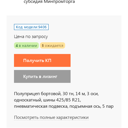
субсидия Минпромторга
Код модели:
9406
Цена по запросу
4
в наличии
5
ожидается
Получить КП
Купить в лизинг
Полуприцеп бортовой, 30 тн, 14 м, 3 оси,
односкатный, шины 425/85 R21,
пневматическая подвеска, подъемная ось, 5 пар
коников, коники раздвижные, два положения
Посмотреть полные характеристики
шкворня, высота ССУ 1500 мм