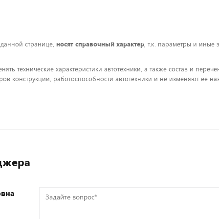
 данной странице,
носят справочный характер
, т.к. параметры и иные
енять технические характеристики автотехники, а также состав и пере
ов конструкции, работоспособности автотехники и не изменяют ее на
джера
овна
Задайте
вопрос*