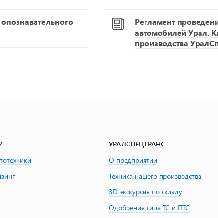
С опознавательного
Регламент проведен
автомобилей Урал, К
производства УралС
У
УРАЛСПЕЦТРАНС
втотехники
О предприятии
изинг
Техника нашего производства
3D экскурсия по складу
Одобрения типа ТС и ПТС