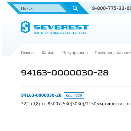
8-800-775-33-0
Главная
—
Каталог
—
Полуприцепы
—
Полуприцепы тяже
94163-0000030-28
94163-0000030-28
Код:
4529
32,2 (9,8)тн., 8500х2530(3030)/1150мм, односкат., 