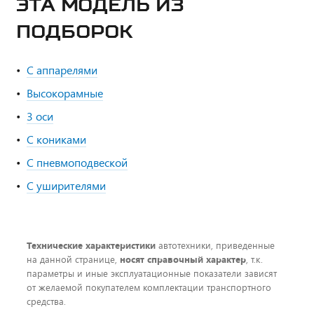
ЭТА МОДЕЛЬ ИЗ
ПОДБОРОК
С аппарелями
Высокорамные
3 оси
С кониками
С пневмоподвеской
С уширителями
Технические характеристики
автотехники, приведенные
на данной странице,
носят справочный характер
, т.к.
параметры и иные эксплуатационные показатели зависят
от желаемой покупателем комплектации транспортного
средства.