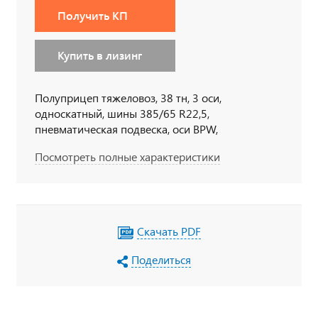
Получить КП
Купить в лизинг
Полуприцеп тяжеловоз, 38 тн, 3 оси,
односкатный, шины 385/65 R22,5,
пневматическая подвеска, оси BPW,
механические трапы, уширители, раздвижные
Посмотреть полные характеристики
коники, платформа 11000х2500(3150)/1230 мм
Скачать PDF
Поделиться