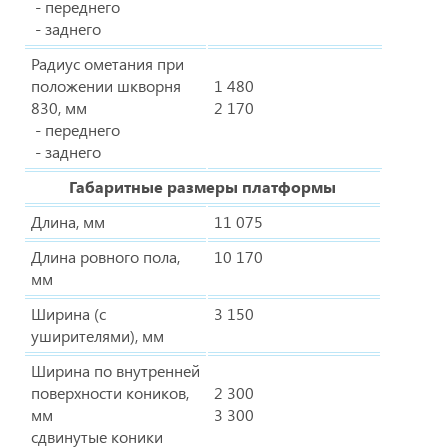
- переднего
- заднего
Радиус ометания при
положении шкворня
1 480
830, мм
2 170
- переднего
- заднего
Габаритные размеры платформы
Длина, мм
11 075
Длина ровного пола,
10 170
мм
Ширина (с
3 150
уширителями), мм
Ширина по внутренней
поверхности коников,
2 300
мм
3 300
сдвинутые коники