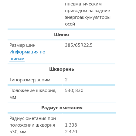
пневматическим
приводом на задние
энергоаккумуляторы
осей
Шины
Размер шин
385/65R22.5
Информация по
шинам
Шкворень
Типоразмер, дюйм
2
Положение шкворня,
530; 830
мм
Радиус ометания
Радиус ометания при
положении шкворня
1 338
530, мм
2 470