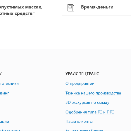
опустимых массах,
Время-деньги
ртных средств"
У
УРАЛСПЕЦТРАНС
втотехники
О предприятии
изинг
Техника нашего производства
3D экскурсия по складу
Одобрения типа ТС и ПТС
зации
Наши клиенты
информация
Анкета потребителя