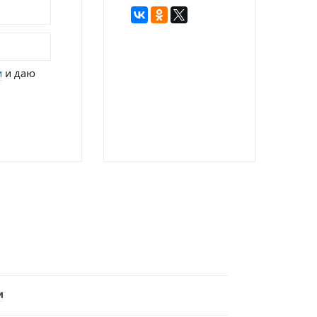
и
и даю
и