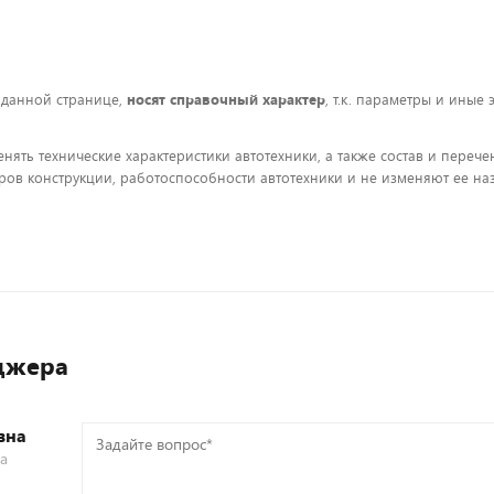
 данной странице,
носят справочный характер
, т.к. параметры и иные
енять технические характеристики автотехники, а также состав и пере
ов конструкции, работоспособности автотехники и не изменяют ее на
джера
вна
Задайте
са
вопрос*