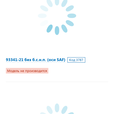
93341-21 без б.с.н.п. (оси SAF)
Код:
3787
Модель не производится