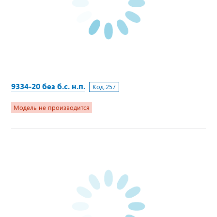
9334-20 без б.с. н.п.
Код:
257
Модель не производится