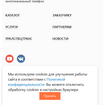
многоканальный телефон
КАТАЛОГ
ЗАКАЗЧИКУ
УСЛУГИ
ПАРТНЕРАМ
УРАЛСПЕЦТРАНС
НОВОСТИ
Мы используем cookies для улучшения работы
сайта в соответствии с
Политикой
УралСпецТранс
конфиденциальности
. Вы можете отключить
© ООО «Урал СТ», 2000-2026
обработку cookies в настройках браузера
Политика конфиденциальности
Принять
RUS
ENG
CHN