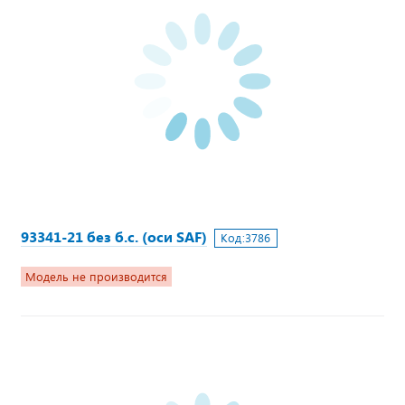
93341-21 без б.с. (оси SAF)
Код:
3786
Модель не производится