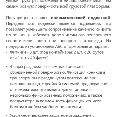
увязки груза расположены в нишах, обеспечивая тем
самым ровную поверхность всей грузовой платформы.
Полуприцеп оснащен
пневматической подвеской
.
Передняя ось подвески является подъемной, что
позволяет уменьшить сопротивление качению, снизить
износ шин и избежать дополнительного поперечного
сопротивления шин при повороте автопоезда. На
полуприцеп установлены АБС и тормозные аппараты .
Фитинги - 8 шт. (под контейнеры: 2 шт. х 20 футов
или 1 шт х 40 футов);
4 пары раздвижных съемных коников с
обрезиненной поверхностью. Фиксация коников в
транспортном и раздвинутом положении при
помощи пальца, с двойной системой предохранения
от нежелательного вылета, для установки в
нескольких фиксированных положениях, а также
предусмотрена возможность фиксации коников
болтом в любом удобном положении;
Усиленное переднее защитное ограждение с