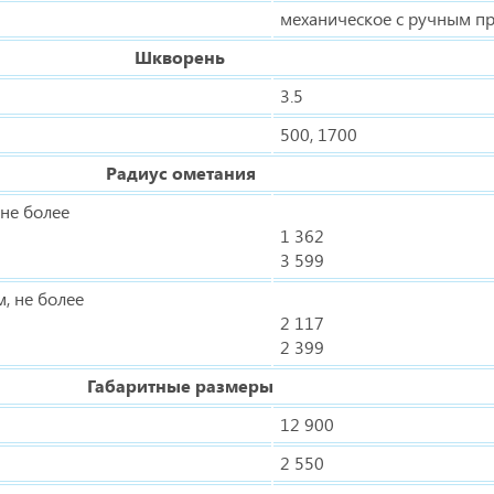
механическое с ручным п
Шкворень
3.5
500, 1700
Радиус ометания
не более
1 362
3 599
, не более
2 117
2 399
Габаритные размеры
12 900
2 550