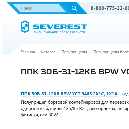
8-800-775-33-0
Главная
—
Каталог
—
Полуприцепы
—
Полуприцепы борт
ППК 30Б-31-12КБ BPW УС
ППК 30Б-31-12КБ BPW УСТ 9465 2Х1С, 1Х1А
Код
Полуприцеп бортовой контейнеровоз для перевозки д
односкатный, шины 425/85 R21, рессорно-балансир
фитинги, оси BPW