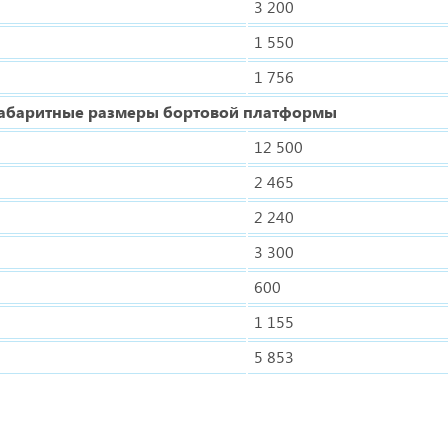
3 200
1 550
1 756
абаритные размеры бортовой платформы
12 500
2 465
2 240
3 300
600
1 155
5 853