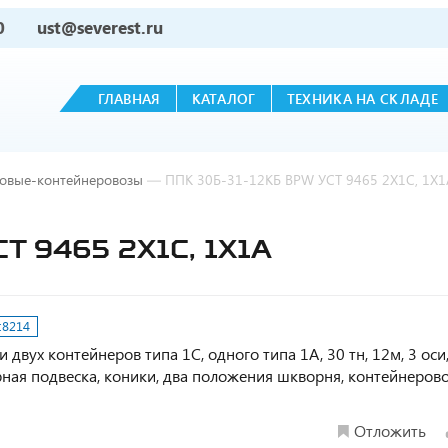
0
ust@severest.ru
ГЛАВНАЯ
КАТАЛОГ
ТЕХНИКА НА СКЛАДЕ
овые-контейнеровозы
—
ППК 30Б-31-12КБ BPW УСТ 9465 2Х1С, 1Х1
Т 9465 2Х1С, 1Х1А
:
8214
вух контейнеров типа 1С, одного типа 1А, 30 тн, 12м, 3 оси
ная подвеска, коники, два положения шкворня, контейнеров
Отложить