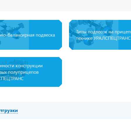
Типы подвесок на прице
рно-балансирная подвеска
технике УРАЛСПЕЦТРАНС
нности конструкции
вых полуприцепов
СПЕЦТРАНС
тгрузки