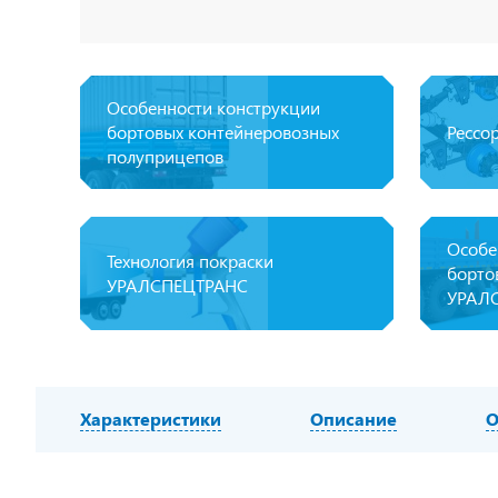
Особенности конструкции
бортовых контейнеровозных
Рессо
полуприцепов
Особе
Технология покраски
борто
УРАЛСПЕЦТРАНС
УРАЛ
Характеристики
Описание
О