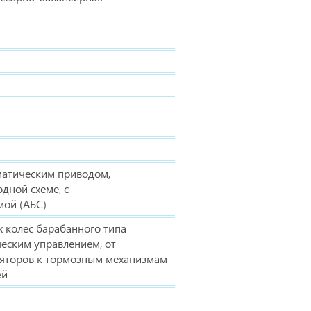
матическим приводом,
дной схеме, с
мой (АБС)
 колес барабанного типа
ческим управлением, от
яторов к тормозным механизмам
й.