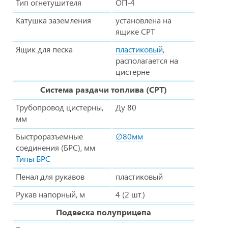
Тип огнетушителя
ОП-4
Катушка заземления
установлена на
ящике СРТ
Ящик для песка
пластиковый
,
располагается на
цистерне
Система раздачи топлива (СРТ)
Трубопровод цистерны,
Ду 80
мм
Быстроразъемные
∅80мм
соединения (БРС), мм
Типы БРС
Пенал для рукавов
пластиковый
Рукав напорный, м
4 (2 шт.)
Подвеска полуприцепа