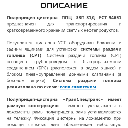
ОПИСАНИЕ
Полуприцеп-цистерна ППЦ 33П-31Д УСТ-94651
предназначен для транспортирования и
кратковременного хранения светлых нефтепродуктов.
Полуприцеп цистерна УСТ оборудован боковым и
задним ящиками для установки
системы раздачи
топлива (СРТ)
. Система раздачи топлива (СРТ)
оснащена трубопроводом с быстроразъемным
соединением (БРС) (расположен в задем ящике) и
блоком пневмоуправления донными клапанами (в
боковом ящике).
Система раздачи топлива
реализована по схеме:
слив самотеком
.
Полуприцеп-цистерна «УралСпецТранс» имеет
рамную конструкцию
– емкость укладывается в
ложементы рамы полуприцепа, рама устанавливается
на тележку. Фиксация цистерны на ложементах при
помощи стяжных лент обеспечивает небольшую