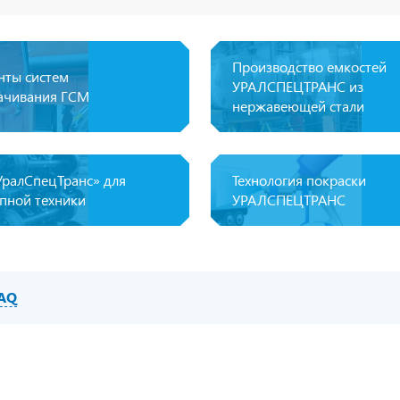
Производство емкостей
нты систем
УРАЛСПЕЦТРАНС из
ачивания ГСМ
нержавеющей стали
УралСпецТранс» для
Технология покраски
пной техники
УРАЛСПЕЦТРАНС
AQ