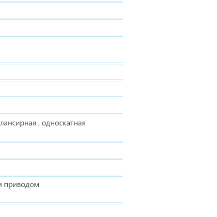
алансирная , односкатная
м приводом