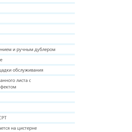
лением и ручным дублером
е
ощадки обслуживания
анного листа с
ффектом
СРТ
ается на цистерне