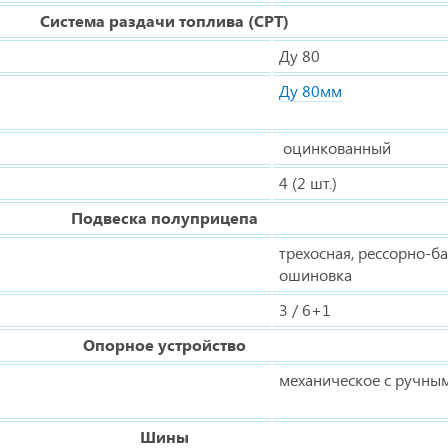
Система раздачи топлива (СРТ)
Ду 80
Ду 80мм
оцинкованный
4 (2 шт.)
Подвеска полуприцепа
трехосная, рессорно-б
ошиновка
3 / 6+1
Опорное устройство
механическое с ручны
Шины