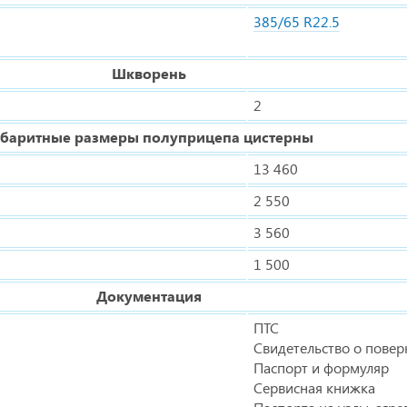
385/65 R22.5
Шкворень
2
абаритные размеры полуприцепа цистерны
13 460
2 550
3 560
1 500
Документация
ПТС
Свидетельство о повер
Паспорт и формуляр
Сервисная книжка