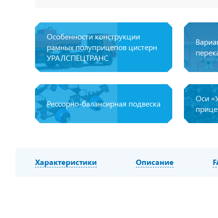
Особенности конструкции
Вариа
рамных полуприцепов цистерн
перек
УРАЛСПЕЦТРАНС
Оси «
Рессорно-балансирная подвеска
прице
Характеристики
Описание
F