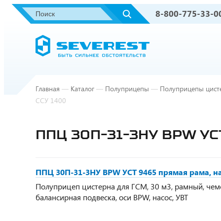
8-800-775-33-0
Главная
—
Каталог
—
Полуприцепы
—
Полуприцепы цист
ССУ 1400
ППЦ 30П-31-3НУ BPW УС
ППЦ 30П-31-3НУ BPW УСТ 9465 прямая рама, на
Полуприцеп цистерна для ГСМ, 30 м3, рамный, чемо
балансирная подвеска, оси BPW, насос, УВТ