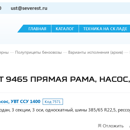
0
ust@severest.ru
ГЛАВНАЯ
КАТАЛОГ
ТЕХНИКА НА СКЛАДЕ
ерны
—
Полуприцепы бензовозы
—
Варианты исполнения (архив)
—
Т 9465 ПРЯМАЯ РАМА, НАСОС,
сос, УВТ ССУ 1400
Код:
7571
дан, 3 секции, 3 оси, односкатный, шины 385/65 R22,5, ресс
Отложить