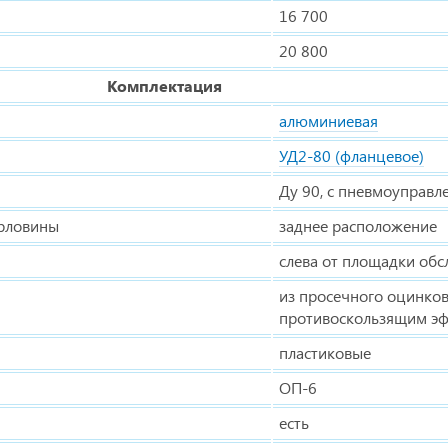
16 700
20 800
Комплектация
алюминиевая
УД2-80 (фланцевое)
Ду 90, с пневмоуправ
орловины
заднее расположение
слева от площадки об
из просечного оцинков
противоскользящим э
пластиковые
ОП-6
есть