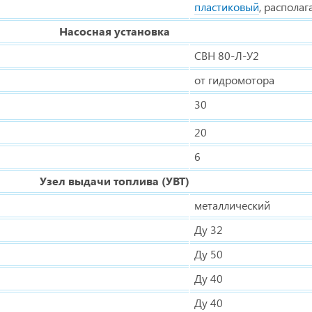
пластиковый
, располаг
Насосная установка
СВН 80-Л-У2
от гидромотора
30
20
6
Узел выдачи топлива (УВТ)
металлический
Ду 32
Ду 50
Ду 40
Ду 40