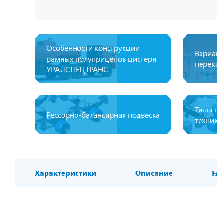
Особенности конструкции
Вариа
рамных полуприцепов цистерн
перек
УРАЛСПЕЦТРАНС
Типы 
Рессорно-балансирная подвеска
техни
Характеристики
Описание
F