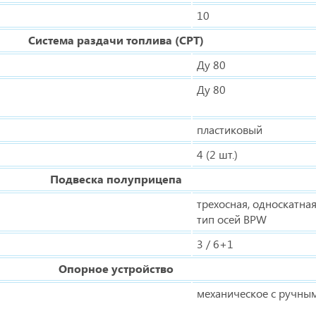
10
Система раздачи топлива (СРТ)
Ду 80
Ду 80
пластиковый
4 (2 шт.)
Подвеска полуприцепа
трехосная, односкатна
тип осей BPW
3 / 6+1
Опорное устройство
механическое с ручны