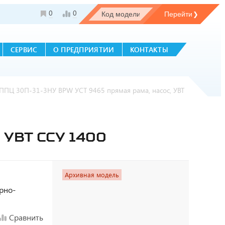
0
0
СЕРВИС
О ПРЕДПРИЯТИИ
КОНТАКТЫ
ППЦ 30П-31-3НУ BPW УСТ 9465 прямая рама, насос, УВТ
 УВТ ССУ 1400
Архивная модель
орно-
Сравнить