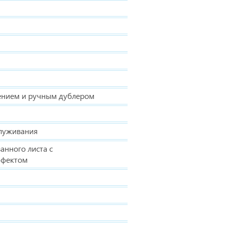
лением и ручным дублером
служивания
анного листа с
ффектом