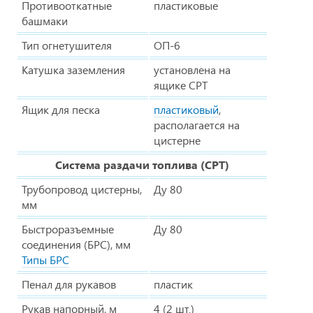
Противооткатные
пластиковые
башмаки
Тип огнетушителя
ОП-6
Катушка заземления
установлена на
ящике СРТ
Ящик для песка
пластиковый
,
располагается на
цистерне
Система раздачи топлива (СРТ)
Трубопровод цистерны,
Ду 80
мм
Быстроразъемные
Ду 80
соединения (БРС), мм
Типы БРС
Пенал для рукавов
пластик
Рукав напорный, м
4 (2 шт.)