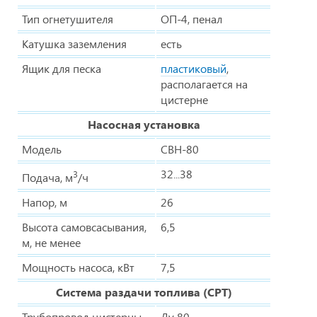
Тип огнетушителя
ОП-4, пенал
Катушка заземления
есть
Ящик для песка
пластиковый
,
располагается на
цистерне
Насосная установка
Модель
СВН-80
32...38
3
Подача, м
/ч
Напор, м
26
Высота самовсасывания,
6,5
м, не менее
Мощность насоса, кВт
7,5
Система раздачи топлива (СРТ)
Трубопровод цистерны,
Ду 80