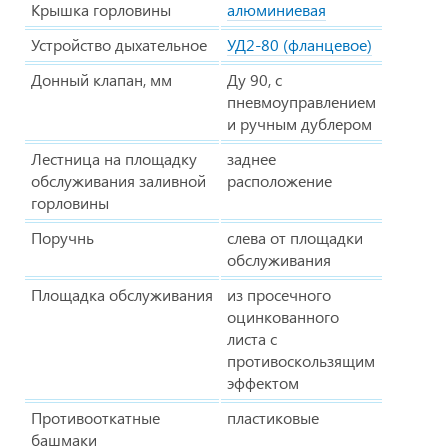
Крышка горловины
алюминиевая
Устройство дыхательное
УД2-80 (фланцевое)
Донный клапан, мм
Ду 90, с
пневмоуправлением
и ручным дублером
Лестница на площадку
заднее
обслуживания заливной
расположение
горловины
Поручнь
слева от площадки
обслуживания
Площадка обслуживания
из просечного
оцинкованного
листа с
противоскользящим
эффектом
Противооткатные
пластиковые
башмаки