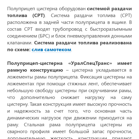
Полуприцеп цистерна оборудован
системой раздачи
топлива (СРТ)
. Система раздачи топлива (СРТ)
расположена в задней части полуприцепа в ящике. В
состав СРТ входят трубопровод с быстроразъемным
соединением (БРС) и блок пневмоуправления донными
клапанами.
Система раздачи топлива реализована
по схеме:
слив самотеком
.
Полуприцеп-цистерна «УралСпецТранс» имеет
рамную конструкцию
– цистерна укладывается в
ложементы рамы полуприцепа. Фиксация цистерны на
ложементах при помощи стяжных лент, обеспечивает
небольшую свободу цистерны при скручивании рамы,
что дополнительно снижает нагрузку на саму
цистерну. Такая конструкция имеет высокую прочность
и надежность за счет того, что основная часть
динамических нагрузок при движении приходится на
раму. Стальная рама полуприцепа цистерны из
сварного профиля имеет большой запас прочности,
дополнительную жесткость конструкции придают