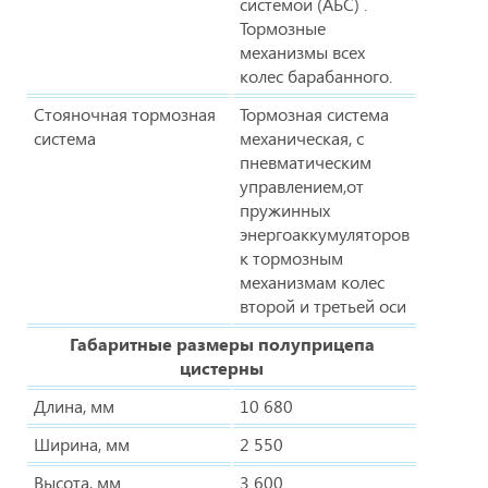
системой (АБС) .
Тормозные
механизмы всех
колес барабанного.
Стояночная тормозная
Тормозная система
система
механическая, с
пневматическим
управлением,от
пружинных
энергоаккумуляторов
к тормозным
механизмам колес
второй и третьей оси
Габаритные размеры полуприцепа
цистерны
Длина, мм
10 680
Ширина, мм
2 550
Высота, мм
3 600