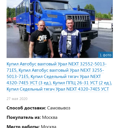
1 фото
Купил Автобус вахтовый Урал NEXT 32552-5013-
71Е5, Купил Автобус вахтовый Урал NEXT 3255-
5013-71Е5, Купил Седельный тягач Урал NEXT
4320-74Е5 УСТ (3 ед.), Купил ППЦ 26-31 УСТ (2 ед.),
Купил Седельный тягач Урал NEXT 4320-74Е5 УСТ
27 мая 2020
Способ доставки:
Самовывоз
Покупатель из:
Москва
Место работы:
Москва