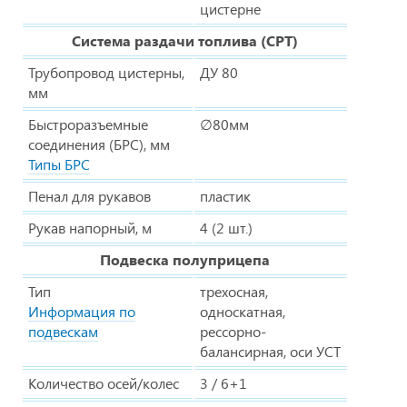
цистерне
Система раздачи топлива (СРТ)
Трубопровод цистерны,
ДУ 80
мм
Быстроразъемные
∅80мм
соединения (БРС), мм
Типы БРС
Пенал для рукавов
пластик
Рукав напорный, м
4 (2 шт.)
Подвеска полуприцепа
Тип
трехосная,
Информация по
односкатная,
подвескам
рессорно-
балансирная, оси УСТ
Количество осей/колес
3 / 6+1