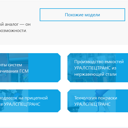
Похожие модели
ый аналог — он
возможности.
Производство емкостей
нты систем
УРАЛСПЕЦТРАНС из
ачивания ГСМ
нержавеющей стали
подвесок на прицепной
Технология покраски
ке УРАЛСПЕЦТРАНС
УРАЛСПЕЦТРАНС