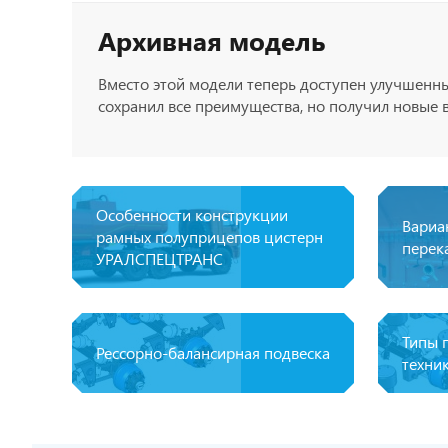
Архивная модель
Вместо этой модели теперь доступен улучшенн
сохранил все преимущества, но получил новые 
Особенности конструкции
Вариа
рамных полуприцепов цистерн
перек
УРАЛСПЕЦТРАНС
Типы 
Рессорно-балансирная подвеска
техни