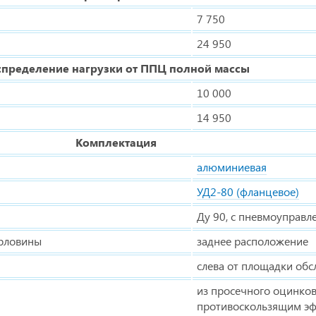
7 750
24 950
спределение нагрузки от ППЦ полной массы
10 000
14 950
Комплектация
алюминиевая
УД2-80 (фланцевое)
Ду 90, с пневмоуправ
орловины
заднее расположение
слева от площадки об
из просечного оцинков
противоскользящим э