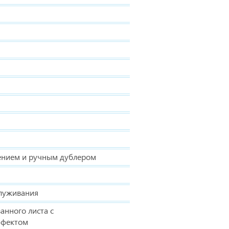
лением и ручным дублером
служивания
анного листа с
ффектом