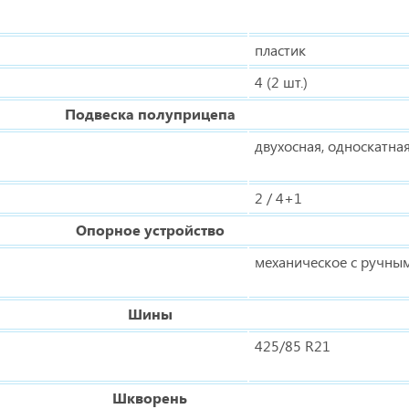
пластик
4 (2 шт.)
Подвеска полуприцепа
двухосная, односкатна
2 / 4+1
Опорное устройство
механическое с ручны
Шины
425/85 R21
Шкворень