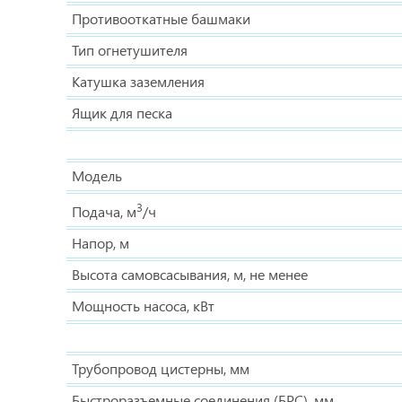
Противооткатные башмаки
Тип огнетушителя
Катушка заземления
Ящик для песка
Модель
3
Подача, м
/ч
Напор, м
Высота самовсасывания, м, не менее
Мощность насоса, кВт
Трубопровод цистерны, мм
Быстроразъемные соединения (БРС), мм