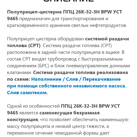
Полуприцеп-цистерна ППЦ 26К-32-3Н BPW УСТ
9465
предназначен для транспортирования и
кратковременного хранения светлых нефтепродуктов.
Полуприцеп цистерна оборудован
системой раздачи
топлива (СРТ)
. Система раздачи топлива (СРТ)
расположена в задней части полуприцепа в ящике. В
состав СРТ входят трубопровод с быстроразъемным
соединением (БРС) и блок пневмоуправления донными
клапанами.
Система раздачи топлива реализована
по схеме:
Наполнение / Слив / Перекачивание
при помощи собственного независимого насоса.
Слив самотеком.
Одной из особенностей
ППЦ 26К-32-3Н BPW УСТ
9465
является
самонесущая безрамная
конструкция
, что позволяет обеспечить наименьшую
массу полуприцепа и низкий центр тяжести, а
переменное сечение чемоданной формы дает