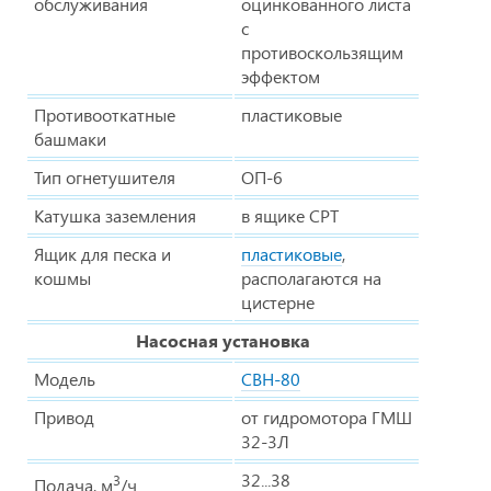
обслуживания
оцинкованного листа
с
противоскользящим
эффектом
Противооткатные
пластиковые
башмаки
Тип огнетушителя
ОП-6
Катушка заземления
в ящике СРТ
Ящик для песка и
пластиковые
,
кошмы
располагаются на
цистерне
Насосная установка
Модель
СВН-80
Привод
от гидромотора ГМШ
32-3Л
32...38
3
Подача, м
/ч