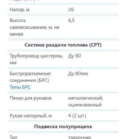
Напор, м
26
Высота
6,5
самовсасывания, м, не
менее
Система раздачи топлива (СРТ)
Трубопровод цистерны,
Ду 80
мм
Быстроразъемные
Ду 80мм
соединения (БРС)
Типы БРС
Пенал для рукавов
металлический,
оцинкованный
Рукав напорный, м
4 (2 шт.)
Подвеска полуприцепа
Тип
трехосная,