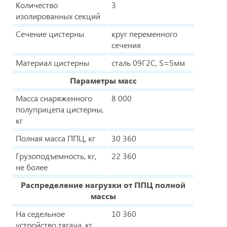
Количество
3
изолированных секций
Сечение цистерны
круг переменного
сечения
Материал цистерны
сталь 09Г2С, S=5мм
Параметры масс
Масса снаряженного
8 000
полуприцепа цистерны,
кг
Полная масса ППЦ, кг
30 360
Грузоподъемность, кг,
22 360
не более
Распределение нагрузки от ППЦ полной
массы
На седельное
10 360
устройство тягача, кг