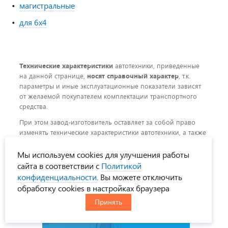
магистральные
для 6x4
Технические характеристики
автотехники, приведенные
на данной странице,
носят справочный характер
, т.к.
параметры и иные эксплуатационные показатели зависят
от желаемой покупателем комплектации транспортного
средства.
При этом завод-изготовитель оставляет за собой право
изменять технические характеристики автотехники, а также
состав и перечень применяемых для ее изготовления
комплектующих, если указанные мероприятия направлены
Мы используем cookies для улучшения работы
на улучшение параметров конструкции,
сайта в соответствии с
Политикой
работоспособности автотехники и не изменяют ее
конфиденциальности
. Вы можете отключить
назначение.
обработку cookies в настройках браузера
Принять