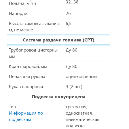
32...38
3
Подача, м
/ч
Напор, м
26
Высота самовсасывания,
6,5
м, не менее
Система раздачи топлива (СРТ)
Трубопровод цистерны,
Ду 80
мм
Кран шаровой, мм
Ду 80
Пенал для рукава
оцинкованный
Рукав напорный
4 (2 шт.)
Подвеска полуприцепа
Тип
трехосная,
Информация по
односкатная,
подвескам
пневматическая
подвеска