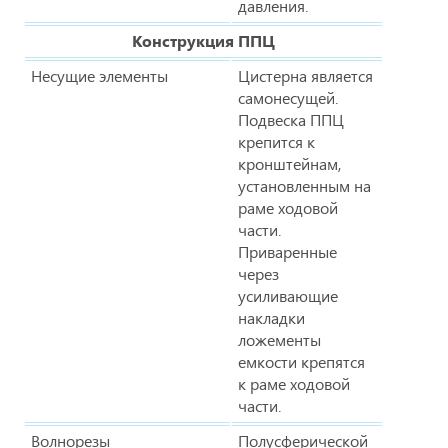
давления.
Конструкция ППЦ
Несущие элементы
Цистерна является
самонесущей.
Подвеска ППЦ
крепится к
кронштейнам,
установленным на
раме ходовой
части.
Приваренные
через
усиливающие
накладки
ложементы
емкости крепятся
к раме ходовой
части.
Волнорезы
Полусферической