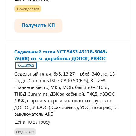
1
ожидается
Получить КП
Седельный тягач УСТ 5453 43118-3049-
76(RR) сп. м. доработка ДОПОГ, УВЭОС
Код:
8862
Седельный тягач, 6х6, 13,27 тн,6х6, 340 л.с., 13
тн, дв. Cummins ISLe-C340.50(Е-5), КП ZF9,
спальное место, МКБ, МОБ, бак 350+210 л.,
ТНВД Cummins, ДЗК за кабиной, ПЖД, УВЭОС,
ЛВЖ, с правом перевозки опасных грузов по
ДОПОГ, УВЭОС (Эра-глонасс), УОС, тахограф, гл.
выключатель АКБ
Цена по запросу
Под заказ