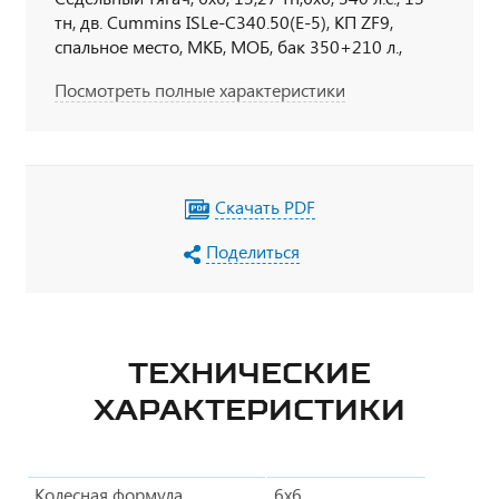
тн, дв. Cummins ISLe-C340.50(Е-5), КП ZF9,
спальное место, МКБ, МОБ, бак 350+210 л.,
ТНВД Cummins, ДЗК за кабиной, ПЖД, УВЭОС,
Посмотреть полные характеристики
ЛВЖ, с правом перевозки опасных грузов по
ДОПОГ, УВЭОС (Эра-глонасс), УОС, тахограф, гл.
выключатель АКБ
Скачать PDF
Поделиться
ТЕХНИЧЕСКИЕ
ХАРАКТЕРИСТИКИ
Колесная формула
6х6