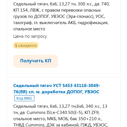
Седельный тягач, 6х6, 13,27 тн, 300 л.с., дв. 740,
КП 154, ЛВЖ, с правом перевозки опасных
грузов по ДОПОГ, УВЭОС (Эра-глонасс), УОС,
тахограф, гл. выключатель АКБ, гидрофикация,
спальное место
Цена по запросу
1
ожидается
Получить КП
Седельный тягач УСТ 5453 43118-3049-
76(RR) сп. м. доработка ДОПОГ, УВЭОС
Код:
8862
Седельный тягач, 6х6, 13,27 тн,6х6, 340 л.с., 13
тн, дв. Cummins ISLe-C340.50(Е-5), КП ZF9,
спальное место, МКБ, МОБ, бак 350+210 л.,
ТНВД Cummins, ДЗК за кабиной, ПЖД, УВЭОС,