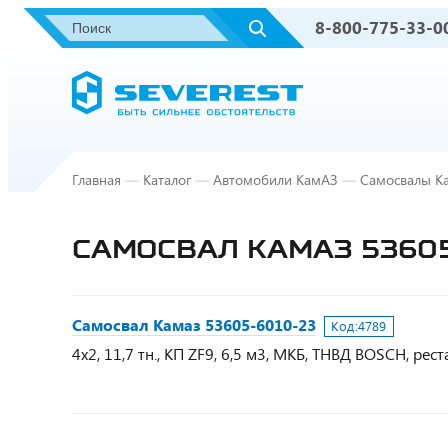
8-800-775-33-0
Главная
—
Каталог
—
Автомобили КамАЗ
—
Самосвалы К
САМОСВАЛ КАМАЗ 53605
Самосвал Камаз 53605-6010-23
Код:
4789
4х2, 11,7 тн., КП ZF9, 6,5 м3, МКБ, ТНВД BOSCH, рес