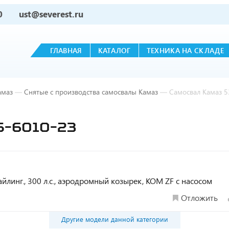
0
ust@severest.ru
ГЛАВНАЯ
КАТАЛОГ
ТЕХНИКА НА СКЛАДЕ
амаз
—
Снятые с производства самосвалы Камаз
—
Самосвал Камаз 
-6010-23
тайлинг., 300 л.с., аэродромный козырек, КОМ ZF с насосом
Отложить
Другие модели данной категории