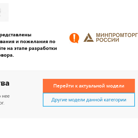
представлены
ования и пожелания по
те на этапе разработки
овора.
тва
Перейти к актуальной модели
 нее
Другие модели данной категории
г.