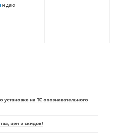
и
и даю
о установке на ТС опознавательного
ва, цен и скидок!