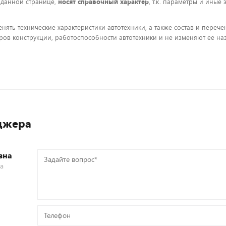
 данной странице,
носят справочный характер
, т.к. параметры и иные
енять технические характеристики автотехники, а также состав и пере
ов конструкции, работоспособности автотехники и не изменяют ее на
джера
вна
Задайте
са
вопрос*
Телефон