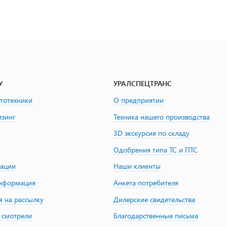
У
УРАЛСПЕЦТРАНС
втотехники
О предприятии
изинг
Техника нашего производства
3D экскурсия по складу
Одобрения типа ТС и ПТС
зации
Наши клиенты
информация
Анкета потребителя
я на рассылку
Дилерские свидетельства
 смотрели
Благодарственные письма