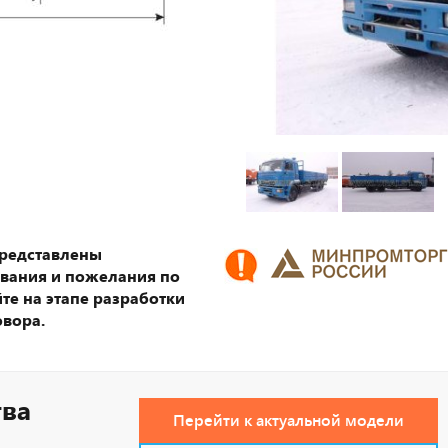
представлены
ования и пожелания по
те на этапе разработки
овора.
тва
Перейти к актуальной модели