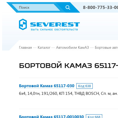
8-800-775-33-0
Главная
—
Каталог
—
Автомобили КамАЗ
—
Бортовые ав
БОРТОВОЙ КАМАЗ 65117
Бортовой Камаз 65117-030
Код:
638
6х4, 14,0тн, 191/260, КП 154, ТНВД BOSCH, Сп. м, ан. 
Бортовой Камаз 65117-0010030
Код:
668