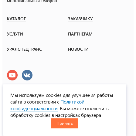
многоканальный телефон
КАТАЛОГ
ЗАКАЗЧИКУ
УСЛУГИ
ПАРТНЕРАМ
УРАЛСПЕЦТРАНС
НОВОСТИ
Мы используем cookies для улучшения работы
сайта в соответствии с
Политикой
УралСпецТранс
конфиденциальности
. Вы можете отключить
© ООО «Урал СТ», 2000-2026
обработку cookies в настройках браузера
Политика конфиденциальности
Принять
RUS
ENG
CHN