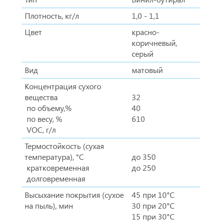
Плотность, кг/л
1,0 - 1,1
Цвет
красно-
коричневый,
серый
Вид
матовый
Концентрация сухого
вещества
32
по объему,%
40
по весу, %
610
VOC, г/л
Термостойкость (сухая
температура), °С
до 350
кратковременная
до 250
долговременная
Высыхание покрытия (сухое
45 при 10°С
на пыль), мин
30 при 20°С
15 при 30°С