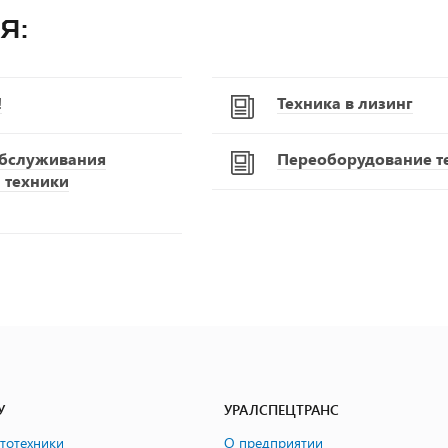
я:
!
Техника в лизинг
обслуживания
Переоборудование т
 техники
У
УРАЛСПЕЦТРАНС
втотехники
О предприятии