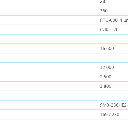
28
360
ГПС-600, 4 шт
СЛК-П20
16 600
12 000
2 500
3 800
ЯМЗ-236НЕ2
169 / 230