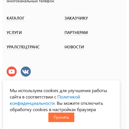
многоканальный телефон
КАТАЛОГ
ЗАКАЗЧИКУ
УСЛУГИ
ПАРТНЕРАМ
УРАЛСПЕЦТРАНС
НОВОСТИ
Мы используем cookies для улучшения работы
сайта в соответствии с
Политикой
УралСпецТранс
конфиденциальности
. Вы можете отключить
© ООО «Урал СТ», 2000-2026
обработку cookies в настройках браузера
Политика конфиденциальности
Принять
RUS
ENG
CHN