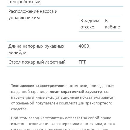
центробежный
Расположение насоса и
управление им
В заднем
В
отсеке
кабине
Длина напорных рукавных
4000
линий, м
Ствол пожарный лафетный
TFT
Технические характеристики
автотехники, приведенные
на данной странице,
носят справочный характер
, т.к.
параметры и иные эксплуатационные показатели зависят
от желаемой покупателем комплектации транспортного
средства.
При этом завод-изготовитель оставляет за собой право
изменять технические характеристики автотехники, а также
состав и перечень применяемых для ее изготовления