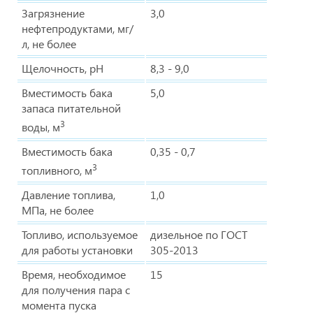
Загрязнение
3,0
нефтепродуктами, мг/
л, не более
Щелочность, рН
8,3 - 9,0
Вместимость бака
5,0
запаса питательной
3
воды, м
Вместимость бака
0,35 - 0,7
3
топливного, м
Давление топлива,
1,0
МПа, не более
Топливо, используемое
дизельное по ГОСТ
для работы установки
305-2013
Время, необходимое
15
для получения пара с
момента пуска