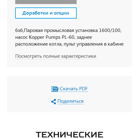
Доработки и опции
6х6,Паровая промысловая установка 1600/100,
насос Kopper Pumps PL-60, заднее
расположение котла, пульт управления в кабине
водителя, 6х6, шасси FAW 3250, ДВС CA6DM2-
Посмотреть полные характеристики
42E51 (420 л.с.), КПП FAW CA10TAX190M2, МОБ,
МКБ, шины 315/80 R 22,5, кабина со спальным
местом, кондиционер, независимый отопитель
кабины Webasto Air Top 2000, УВЭОС
Скачать PDF
Поделиться
ТЕХНИЧЕСКИЕ