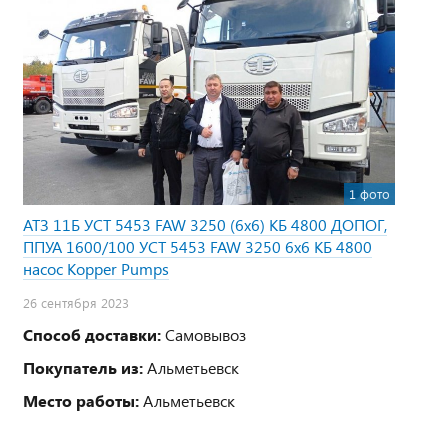
1 фото
АТЗ 11Б УСТ 5453 FAW 3250 (6х6) КБ 4800 ДОПОГ,
ППУА 1600/100 УСТ 5453 FAW 3250 6х6 КБ 4800
насос Kopper Pumps
26 сентября 2023
Способ доставки:
Самовывоз
Покупатель из:
Альметьевск
Место работы:
Альметьевск