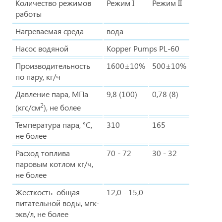
Количество режимов
Режим I
Режим II
работы
Нагреваемая среда
вода
Насос водяной
Kopper Pumps PL-60
Производительность
1600±10%
500±10%
по пару, кг/ч
Давление пара, МПа
9,8 (100)
0,78 (8)
2
(кгс/см
), не более
Температура пара, °С,
310
165
не более
Расход топлива
70 - 72
30 - 32
паровым котлом кг/ч,
не более
Жесткость общая
12,0 - 15,0
питательной воды, мгк-
экв/л, не более