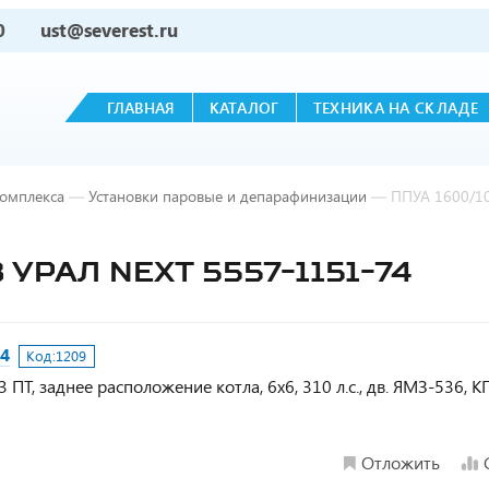
0
ust@severest.ru
ГЛАВНАЯ
КАТАЛОГ
ТЕХНИКА НА СКЛАДЕ
комплекса
—
Установки паровые и депарафинизации
—
ППУА 1600/10
 УРАЛ NEXT 5557-1151-74
74
Код:
1209
ПТ, заднее расположение котла, 6х6, 310 л.с., дв. ЯМЗ-536, КП
Отложить