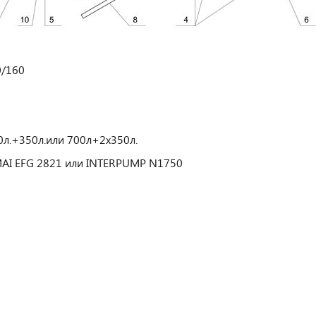
0/160
00л.+350л.или 700л+2х350л.
IMAI EFG 2821 или INTERPUMP N1750