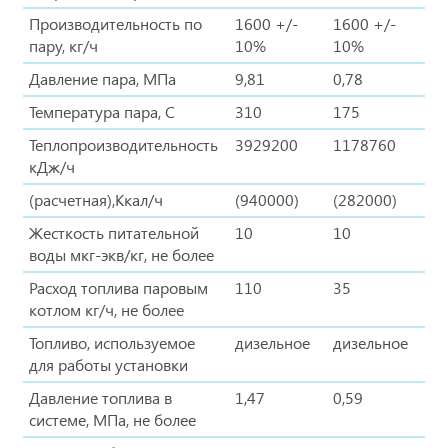
Производительность по
1600 +/-
1600 +/-
пару, кг/ч
10%
10%
Давление пара, МПа
9,81
0,78
Температура пара, С
310
175
Теплопроизводительность
3929200
1178760
кДж/ч
(расчетная),Ккал/ч
(940000)
(282000)
Жесткость питательной
10
10
воды мкг-экв/кг, не более
Расход топлива паровым
110
35
котлом кг/ч, не более
Топливо, используемое
дизельное
дизельное
для работы установки
Давление топлива в
1,47
0,59
системе, МПа, не более