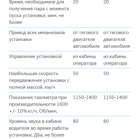
Время, необходимое для
20
20
получения пара с момента
пуска установки, мин, не
более
Привод всех механизмов
от тягового
от тягового
установки
двигателя
двигателя
автомобиля
автомобиля
Управление установкой
из кабины
из кабины
оператора
оператора
Наибольшая скорость
50
50
передвижения установки с
полной массой, км/ч
Показания тахометра при
1150-1400
1150-1400
производительности 1600
+/- 10%.кг/ч, Об/мин,
Уровень звука в кабине
80
80
водителя во время работы
установки, ДБа, не более